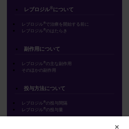
®
レブロジル
について
®
レブロジル
で治療を開始する前に
®
レブロジル
のはたらき
副作用について
®
レブロジル
の主な副作用
そのほかの副作用
投与方法について
®
レブロジル
の投与間隔
®
レブロジル
の投与量
治療サポート資材・動画