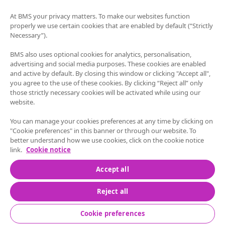
At BMS your privacy matters. To make our websites function
®
レブロジル
治療について
properly we use certain cookies that are enabled by default (“Strictly
骨髄異形成症候群（MDS）について
Necessary”).
BMS also uses optional cookies for analytics, personalisation,
advertising and social media purposes. These cookies are enabled
and active by default. By closing this window or clicking "Accept all",
このサイトについて
お問い合わせ
you agree to the use of these cookies. By clicking “Reject all” only
those strictly necessary cookies will be activated while using our
website.
サイト利用条件
You can manage your cookies preferences at any time by clicking on
プライバシーポリシー
"Cookie preferences" in this banner or through our website. To
better understand how we use cookies, click on the cookie notice
クッキー設定
link.
Cookie notice
お問い合わせ
Accept all
Reject all
Cookie preferences