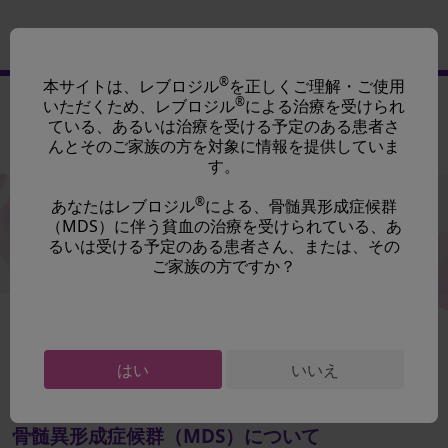
®
本サイトは、レブロジル
を正しくご理解・ご使⽤
®
レブロジル
を投与されている
®
患者さんとご家族の皆さん
いただくため、レブロジル
による治療を受けられ
ている、あるいは治療を受ける予定のある患者さ
®
レブロジル
副作用
投与方法
治療サポート
んとそのご家族の⽅を対象に情報を提供していま
について
について
について
資材・動画
す。
®
あなたはレブロジル
による、骨髄異形成症候群
（MDS）に伴う貧血の治療を受けられている、あ
るいは受ける予定のある患者さん、または、その
治療サポート資材・動画
ご家族の⽅ですか？
ホーム
治療サポート資材・動画 ＞ 骨髄異形成症候群（MDS）について
はい
いいえ
骨髄異形成症候群（MDS）について